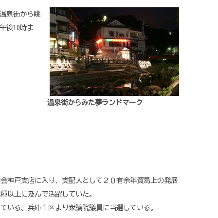
温泉街から眺
午後10時ま
温泉街からみた夢ランドマーク
商会神戸支店に入り、支配人として２０有余年貿易上の発展
０種以上に及んで活躍していた。
している。兵庫１区より衆議院議員に当選している。