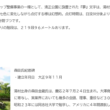
ップ整備事業の一環として、清正公園に設置された『夢』文字は、湯村
七色に変化しながら点灯する様は幻想的。点灯時間は、日没30分後より
5分間づつです。
りの階段は、２１９段９６メートルあります。
森田氏紀徳碑
・建立年月日 大正９年１１月
湯村出身の森田金蔵氏は、慶応２年７月２４日生まれ。大澤
に寄与し、実業界においても幾多の会頭、理事、重役など３
昭和２３年には同志社大学で勉学し、アメリカに４年間渡航