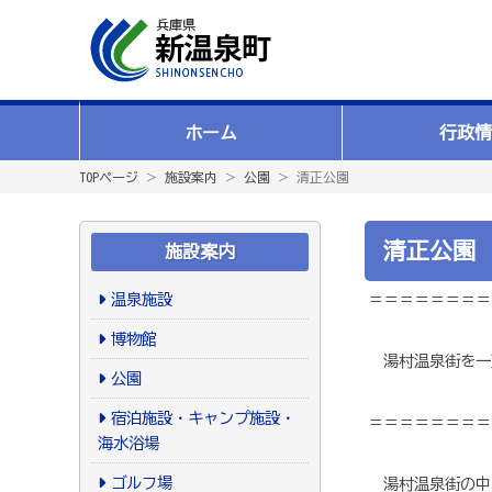
ホーム
行政情
TOPページ
＞
施設案内
＞
公園
＞ 清正公園
清正公園
施設案内
温泉施設
＝＝＝＝＝＝＝＝
博物館
湯村温泉街を一
公園
宿泊施設・キャンプ施設・
＝＝＝＝＝＝＝＝
海水浴場
ゴルフ場
湯村温泉街の中