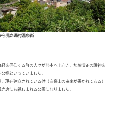
から見た湯村温泉街
華経を信仰する町の人々が熊本へ出向き、加藤清正の護神を
正公様といっていました。
、現在建立されている碑（白豪山の由来が書かれてある）
観光客にも親しまれる公園になりました。