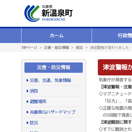
ホーム
行政情
TOPページ
＞
災害・防災情報
＞
防災
＞ 津波警報が変わりました
津波警報
災害・防災情報
気象庁が発表する
災害、交通、気象情報
【津波警報・注意
消防
◇マグニチュード
「巨大」、「高
避難場所
◇正確な地震の規模
兵庫県CGハザードマップ
の5段階で発表
【津波観測に関す
防災
◇すでに観測され