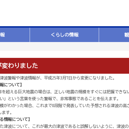
報
くらしの情報
観
が変わりました
津波警報や津波情報が、平成25年3月7日から変更になりました。
報について】
8を超える巨大地震の場合は、正しい地震の規模をすぐには把握できな
い」という言葉を使った警報で、非常事態であることを伝えます。
がわかった場合、これまで8段階で発表していた予想される津波の高さを、1
します。
る情報について】
た津波について、これが最大の津波であると誤解しないように、津波の