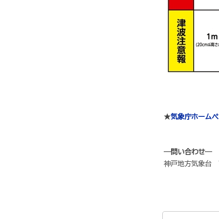
★
気象庁ホームペ
―問い合わせ―
神戸地方気象台 ℡（