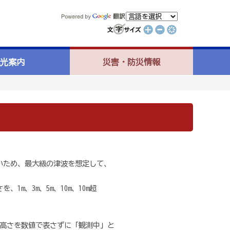
光案内
災害・防災情報
いため、最大級の津波を想定して、
m、3m、5m、10m、10m超
高さを数値で表さずに「観測中」と