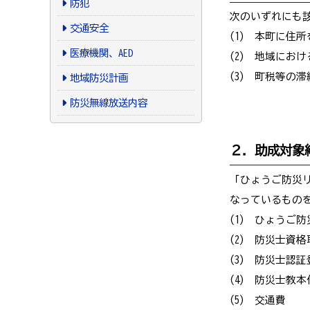
防犯
次のいずれにも
交通安全
(1) 本町に住
医療機関、AED
(2) 地域にお
(3) 町税等の
地域防災計画
防災無線放送内容
２．助成対象
「ひょうご防災
なっているもの
(1) ひょうご
(2) 防災士資
(3) 防災士認
(4) 防災士教
(5) 交通費