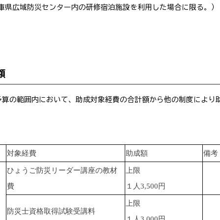
兵庫県広域防災センター内の研修宿泊施設を利用した場合に限る。）
額
算の範囲内において、助成対象経費の合計額から他の制度により助成
対象経費
助成額
備考
ひょうご防災リーダー講座の教材
上限
費
１人3,500円
上限
防災士資格取得試験受講料
１人3,000円