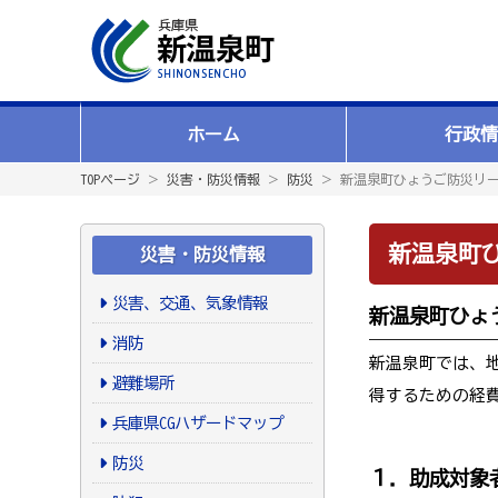
ホーム
行政情
TOPページ
＞
災害・防災情報
＞
防災
＞ 新温泉町ひょうご防災リ
新温泉町
災害・防災情報
災害、交通、気象情報
新温泉町ひょ
消防
新温泉町では、
避難場所
得するための経
兵庫県CGハザードマップ
防災
１．助成対象