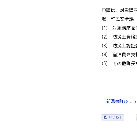
申請は、対象講
場 町民安全課
(1
) 対象講座
(2
) 防災士資
(3
) 防災士認
(4
) 宿泊費を支
(5) その他町
新温泉町ひょうご