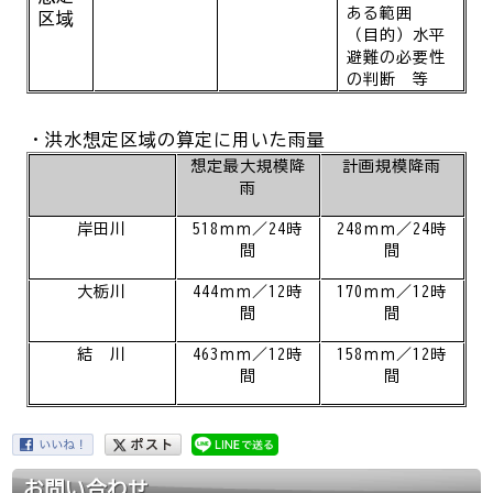
ある
範囲
区域
（目的）水平
避難の必要性
の判断 等
・洪水想定区域の算定に用いた雨量
想定最大規模降
計画規模降雨
雨
岸田川
518ｍｍ／24時
248ｍｍ／24時
間
間
大栃川
444ｍｍ／12時
170ｍｍ／12時
間
間
結 川
463ｍｍ／12時
158ｍｍ／12時
間
間
お問い合わせ