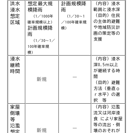
洪水
想定最大規
計画規模降
（内容）浸水
浸水
模降雨
雨
範囲と浸水深
（目的
）住民
想定
（1／1000年
（1／30～1
の主体的避難
区域
確率規模以上）
／100年確率規
や地域防災
計
計画規模降
模）
画の策定等の
雨
支援
（1／30～1／
100年確率規
模）
浸水
（内容）浸水
継続
深0.5ｍ以上
が継続する時
時間
間
ー
新規
（目的）避難
方法（垂直ｏ
ｒ水平）の選
択
等
家屋
（内容）氾濫
倒壊
流又は河岸浸
食 により家屋
等
等の流出・倒
氾濫
ー
新規
壊のおそれが
想定