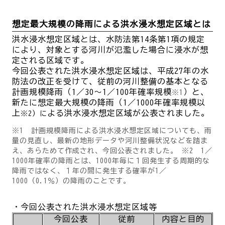
想定最大規模の降雨による洪水浸水想定区域とは
洪水浸水想定区域とは、水防法第14条第1項の規定
により、対象とする河川が氾濫した場合に浸水が想
定される区域です。
今回公表された洪水浸水想定区域は、
平成27年の水
防法の改正を受けて、従前の河川整備の基本となる
計画規模降雨（1／30～1／100年確率規模
）と、
※1
新たに想定最大規模の降雨（1／1000年確率規模以
上
よる洪水浸水想定区域が公表されました。
※2）に
※1 計画規模降雨による洪水浸水想定区域についても、雨
量の見直し、最新の地形データや河川整備状況などを踏ま
え、あらためて作成され、今回公表されました。
※2
1／
1000年確率の降雨とは、1000年毎に１回発生する周期的な
降雨ではなく、１年の間に発生する確率が1／
1000
（0.1％）の降雨のことです。
・今回公表された洪水浸水想定区域等
今回公表
従前
内容と目的