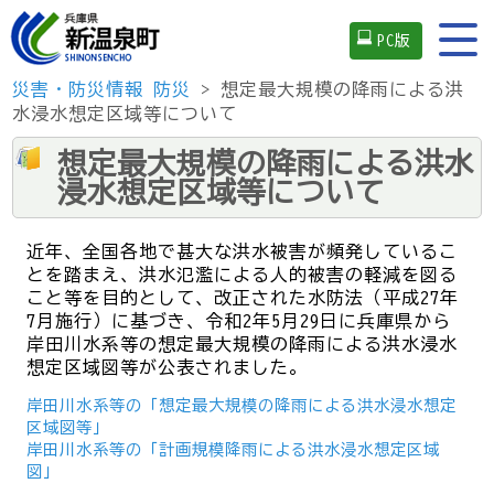
PC版
災害・防災情報
防災
> 想定最大規模の降雨による洪
水浸水想定区域等について
想定最大規模の降雨による洪水
浸水想定区域等について
近年、全国各地で甚大な洪水被害が頻発しているこ
とを踏まえ、洪水氾濫による人的被害の軽減を図る
こと等を目的として、改正された水防法（平成27年
7月施行）に基づき、令和2年5月29日に兵庫県から
岸田川水系等の想定最大規模の降雨による洪水浸水
想定区域図等が公表されました。
岸田川水系等の「想定最大規模の降雨による洪水浸水想定
区域図等」
岸田川水系等の「計画規模降雨による洪水浸水想定区域
図」