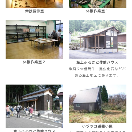
常設展示室
体験作業室１
体験作業室２
海上ふるさと体験ハウス
傘踊りや但馬牛・昆虫化石などが
ある海上地区にあります。
小ヅッコ避難小屋
青下ふるさと体験ハウス