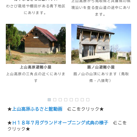
上山高原から鳥取県と兵庫県の県
わさび栽培や棚田がある青下地区
境沿いを登る登山道の途中にあり
にあります。
ます。
上山高原避難小屋
扇ノ山避難小屋
上山高原の三角点の近くにありま
扇ノ山の山頂にあります（鳥取
す
県・八頭町）
★
上山高原ふるさと館動画
←ここをクリック★
★
Ｈ１８年７月グランドオープニング式典の様子
←ここを
クリック★