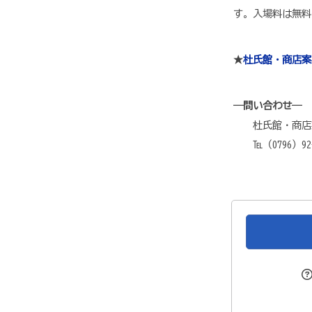
す。入場料は無料
★
杜氏館・商店案
―問い合わせ―
杜氏館・商店案内
℡（0796）92-2