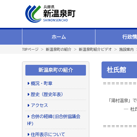
ホーム
行政情
TOPページ
＞
新温泉町の紹介
＞
新温泉町紹介ビデオ
＞
施設案内
杜氏館
新温泉町の紹介
概況・町章
＝＝＝＝＝＝＝＝
歴史（歴史年表）
「湯村温泉」で
アクセス
― 杜氏館
合併の経緯(旧合併協議会
HP)
＝＝＝＝＝＝＝＝
住所表示について