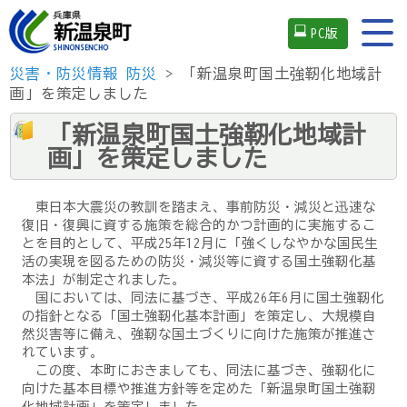
PC版
災害・防災情報
防災
> 「新温泉町国土強靭化地域計
画」を策定しました
「新温泉町国土強靭化地域計
画」を策定しました
東日本大震災の教訓を踏まえ、事前防災・減災と迅速な
復旧・復興に資する施策を総合的かつ計画的に実施するこ
とを目的として、平成25年12月に「強くしなやかな国民生
活の実現を図るための防災・減災等に資する国土強靭化基
本法」が制定されました。
国においては、同法に基づき、平成26年6月に国土強靭化
の指針となる「国土強靭化基本計画」を策定し、大規模自
然災害等に備え、強靭な国土づくりに向けた施策が推進さ
れています。
この度、本町におきましても、同法に基づき、強靭化に
向けた基本目標や推進方針等を定めた「新温泉町国土強靭
化地域計画」を策定しました。