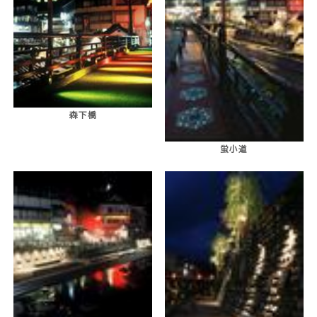
森下橋
蛍小道