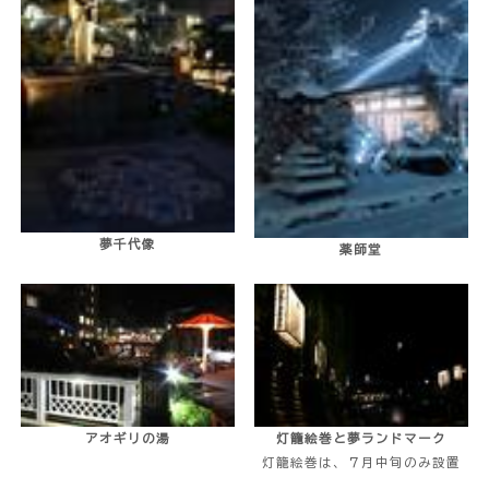
夢千代像
薬師堂
アオギリの湯
灯籠絵巻と夢ランドマーク
灯籠絵巻は、７月中旬のみ設置