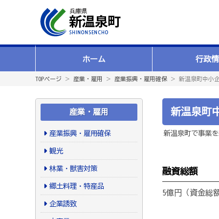
ホーム
行政情
TOPページ
＞
産業・雇用
＞
産業振興・雇用確保
＞ 新温泉町中小
新温泉町
産業・雇用
産業振興・雇用確保
新温泉町で事業を
観光
林業・獣害対策
融資総額
郷土料理・特産品
5億円（資金総
企業誘致