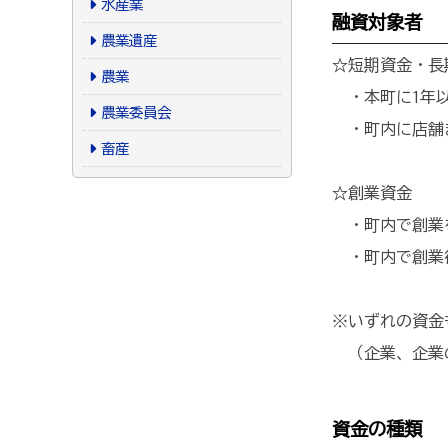
水産業
融資対象者
農業遺産
☆短期資金・長
農業
・本町に1年以
農業委員会
・町内に店舗ま
畜産
☆創業資金
・町内で創業
・町内で創業
※いずれの資金
（企業、企業
資金の種類