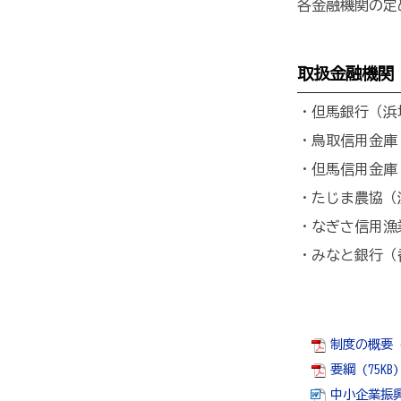
各金融機関の定
取扱金融機関
・但馬銀行（
・鳥取信用金
・但馬信用金
・たじま農協（
・なぎさ信用漁
・みなと銀行（
制度の概要 (1
要綱 (75KB)
中小企業振興