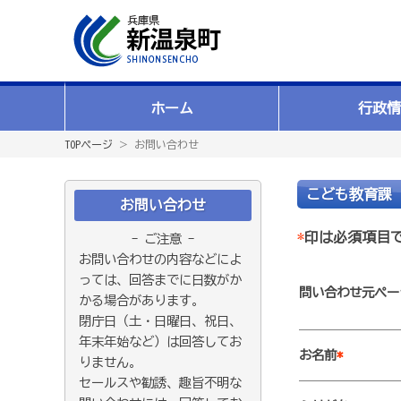
ホーム
行政情
TOPページ
＞ お問い合わせ
こども教育課
お問い合わせ
*
印は必須項目
- ご注意 -
お問い合わせの内容などによ
っては、回答までに日数がか
問い合わせ元ペー
かる場合があります。
閉庁日（土・日曜日、祝日、
年末年始など）は回答してお
お名前
*
りません。
セールスや勧誘、趣旨不明な