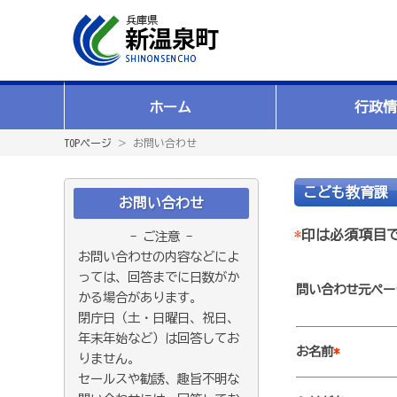
ホーム
行政情
TOPページ
＞ お問い合わせ
こども教育課
お問い合わせ
*
印は必須項目
- ご注意 -
お問い合わせの内容などによ
っては、回答までに日数がか
問い合わせ元ペー
かる場合があります。
閉庁日（土・日曜日、祝日、
年末年始など）は回答してお
お名前
*
りません。
セールスや勧誘、趣旨不明な