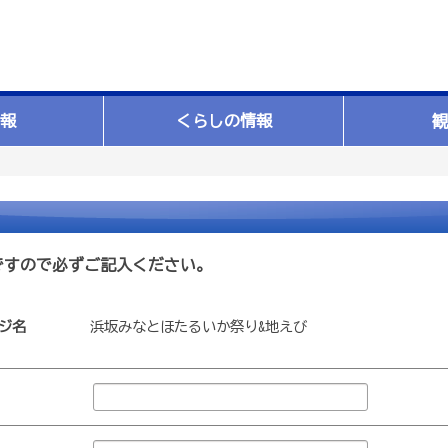
報
くらしの情報
観
ですので必ずご記入ください。
ジ名
浜坂みなとほたるいか祭り&地えび