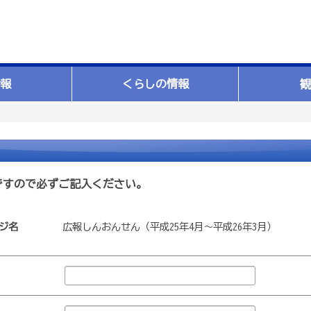
報
くらしの情報
観
ですので必ずご記入ください。
ジ名
広報しんおんせん（平成25年4月～平成26年3月）