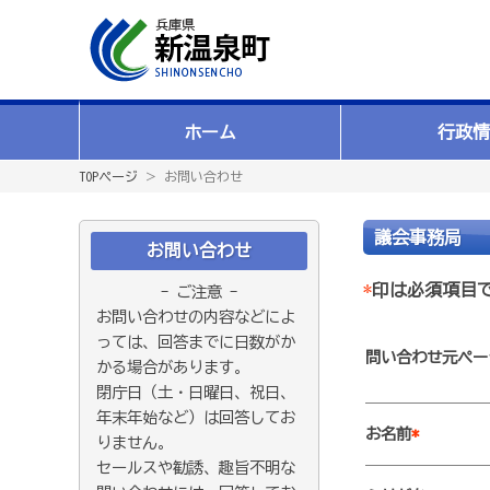
ホーム
行政情
TOPページ
＞ お問い合わせ
議会事務局
お問い合わせ
*
印は必須項目
- ご注意 -
お問い合わせの内容などによ
っては、回答までに日数がか
問い合わせ元ペー
かる場合があります。
閉庁日（土・日曜日、祝日、
年末年始など）は回答してお
お名前
*
りません。
セールスや勧誘、趣旨不明な