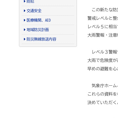
防犯
この新たな防災
交通安全
警戒レベルと整
医療機関、AED
レベル５に相当
地域防災計画
大雨警報・注意
防災無線放送内容
レベル３警報や
大雨で危険度が
早めの避難を心
気象庁ホームペ
これらの資料を
決めていただく