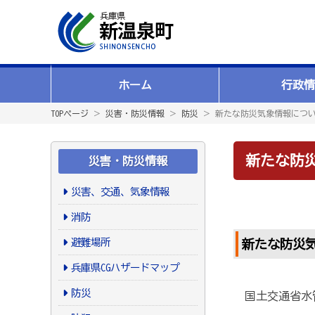
ホーム
行政情
TOPページ
＞
災害・防災情報
＞
防災
＞ 新たな防災気象情報につ
新たな防
災害・防災情報
災害、交通、気象情報
消防
避難場所
新たな防災
兵庫県CGハザードマップ
防災
国土交通省水管