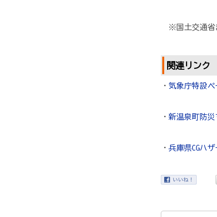
※国土交通省ま
関連リンク
・
気象庁特設ペ
・
新温泉町防災
・
兵庫県CGハ