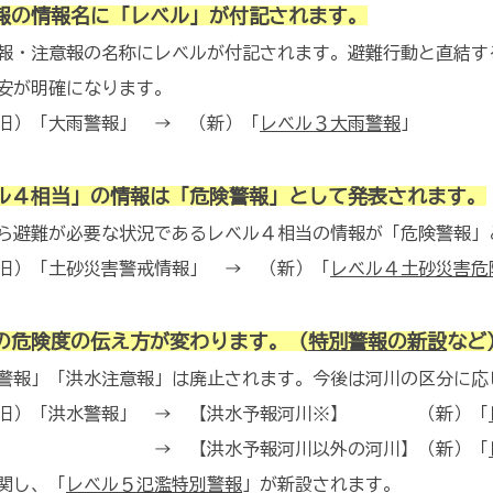
報の情報名に「レベル」が付記されます。
・注意報の名称にレベルが付記されます。避難行動と直結す
安が明確になります。
旧）「大雨警報」 → （新）「
レベル３大雨警報
」
ル４相当」の情報は「危険警報」として発表されます。
避難が必要な状況であるレベル４相当の情報が「危険警報」
旧）「土砂災害警戒情報」 → （新）「
レベル４土砂災害危
の危険度の伝え方が変わります。（
特別警報の新設
など
報」「洪水注意報」は廃止されます。今後は河川の区分に応
旧）「洪水警報」 → 【洪水予報河川※】 （新）「
洪水予報河川以外の河川】（新）「
関し、「
レベル５氾濫特別警報
」が新設されます。