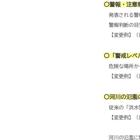
〇警報・注意
発表される警報
警報判断の目
【変更例】（
〇「警戒レベ
危険な場所から
【変更例】（
〇河川の氾濫
従来の「洪水警
【変更例】（
→ 【
河川の氾濫に