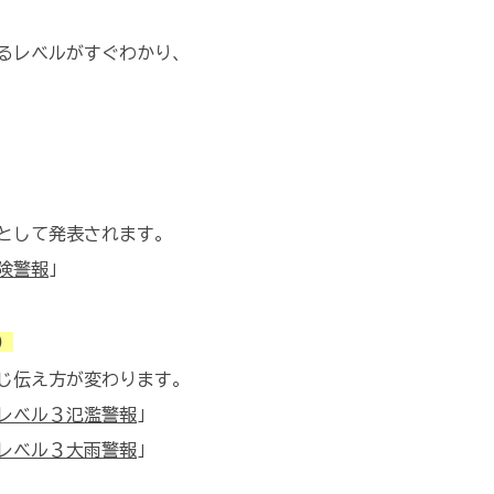
るレベルがすぐわかり、
として発表されます。
険警報
」
）
じ伝え方が変わります。
レベル３氾濫警報
」
レベル３大雨警報
」