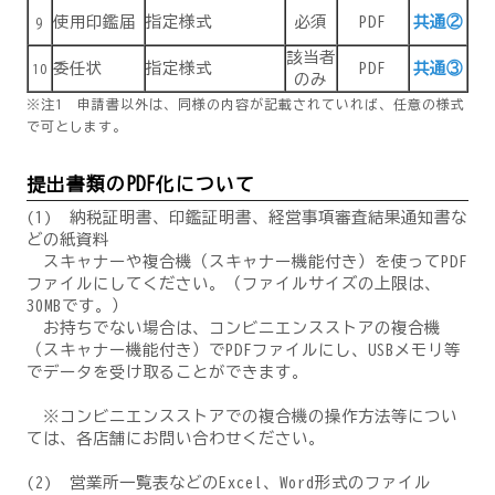
使用印鑑届
指定様式
必須
PDF
共通②
9
該当者
委任状
指定様式
PDF
共通③
10
のみ
※注1 申請書以外は、同様の内容が記載されていれば、任意の様式
で可とします。
提出書類のPDF化について
(1) 納税証明書、印鑑証明書、経営事項審査結果通知書な
どの紙資料
スキャナーや複合機（スキャナー機能付き）を使ってPDF
ファイルにしてください。（ファイルサイズの上限は、
30MBです。）
お持ちでない場合は、コンビニエンスストアの複合機
（スキャナー機能付き）でPDFファイルにし、USBメモリ等
でデータを受け取ることができます。
※コンビニエンスストアでの複合機の操作方法等につい
ては、各店舗にお問い合わせください。
(2) 営業所一覧表などのExcel、Word形式のファイル