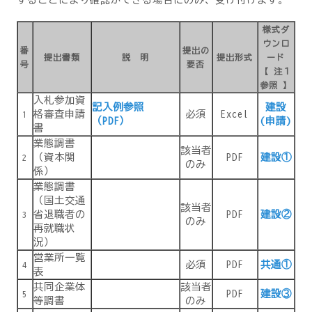
様式ダ
ウンロ
番
提出の
提出書類
説 明
提出形式
ード
号
要否
【 注１
参照 】
入札参加資
記入例参照
建設
格審査申請
必須
Excel
1
（PDF）
(申請)
書
業態調書
該当者
（資本関
PDF
建設①
2
のみ
係）
業態調書
（国土交通
該当者
省退職者の
PDF
建設②
3
のみ
再就職状
況）
営業所一覧
必須
PDF
共通①
4
表
共同企業体
該当者
PDF
建設③
5
等調書
のみ