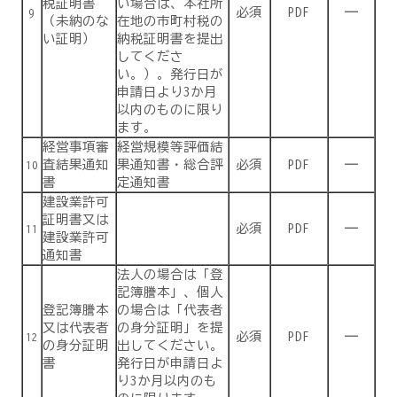
税証明書
い場合は、本社所
必須
PDF
―
9
（未納のな
在地の市町村税の
い証明）
納税証明書を提出
してくださ
い。）。発行日が
申請日より3か月
以内のものに限り
ます。
経営事項審
経営規模等評価結
査結果通知
果通知書・総合評
必須
PDF
―
10
書
定通知書
建設業許可
証明書又は
必須
PDF
―
11
建設業許可
通知書
法人の場合は「登
記簿謄本」、個人
登記簿謄本
の場合は「代表者
又は代表者
の身分証明」を提
必須
PDF
―
12
の身分証明
出してください。
書
発行日が申請日よ
り3か月以内のも