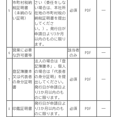
市町村税納
さい（委任をしな
税証明書
い場合は、本社所
必須
PDF
―
5
（未納のな
在地の市町村税の
い証明）
納税証明書を提出
してくださ
い。）。発行日が
申請日より3か月
以内のものに限り
ます。
営業に必要
該当者
PDF
―
6
な許可書等
のみ
法人の場合は「登
記簿謄本」、個人
登記簿謄本
の場合は「代表者
又は代表者
の身分証明」を提
必須
PDF
―
7
の身分証明
出してください。
書
発行日が申請日よ
り3か月以内のも
のに限ります。
発行日が申請日よ
印鑑証明書
り3か月以内のも
必須
PDF
―
8
のに限ります。