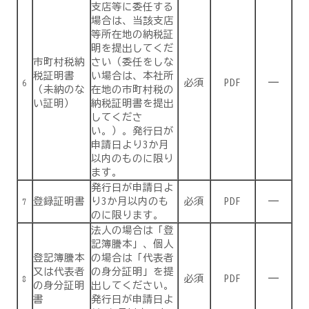
支店等に委任する
場合は、当該支店
等所在地の納税証
明を提出してくだ
市町村税納
さい（委任をしな
税証明書
い場合は、本社所
必須
PDF
―
6
（未納のな
在地の市町村税の
い証明）
納税証明書を提出
してくださ
い。）。発行日が
申請日より3か月
以内のものに限り
ます。
発行日が申請日よ
登録証明書
り3か月以内のも
必須
PDF
―
7
のに限ります。
法人の場合は「登
記簿謄本」、個人
登記簿謄本
の場合は「代表者
又は代表者
の身分証明」を提
必須
PDF
―
8
の身分証明
出してください。
書
発行日が申請日よ