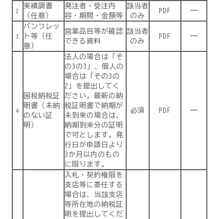
実績調書
発注者・受注内
該当者
PDF
―
2
（任意）
容・期間・金額等
のみ
パンフレッ
営業品目等が確認
該当者
ト等（任
PDF
―
3
できる資料
のみ
意）
法人の場合は「そ
の3の3」、個人の
場合は「その3の
2」を提出してく
国税納税証
ださい。最新の納
明書（未納
税証明書で納期が
必須
PDF
―
4
のない証
未到来の場合は、
明）
納期到来分の証明
で可とします。発
行日が申請日より
3か月以内のもの
に限ります。
入札・契約権限を
支店等に委任する
場合は、当該支店
等所在地の納税証
明を提出してくだ