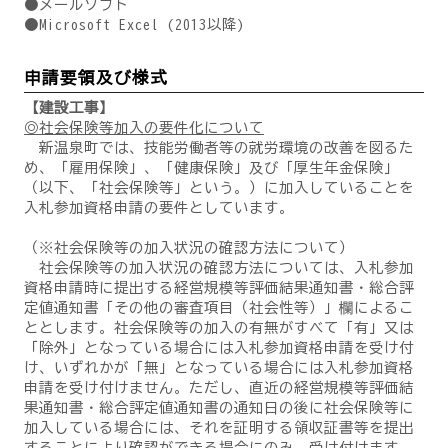
●メールソフト
●Microsoft Excel (2013以降)
申請要領及び様式
【建設工事】
◎社会保険等加入の要件化について
新温泉町では、技能労働者等の就労環境の改善を図るた
め、「雇用保険」、「健康保険」及び「厚生年金保険」
（以下、「社会保険等」という。）に加入していることを
入札参加資格申請の要件としています。
（※社会保険等の加入状況の確認方法について）
社会保険等の加入状況の確認方法については、入札参加
資格申請時に提出する経営規模等評価結果通知書・総合評
定値通知書「その他の審査項目（社会性等）」欄によるこ
ととします。社会保険等の加入の有無がすべて「有」又は
「除外」となっている場合には入札参加資格申請を受け付
け、いずれかが「無」となっている場合には入札参加資格
申請を受け付けません。ただし、直近の経営規模等評価結
果通知書・総合評定値通知書の通知日の後に社会保険等に
加入している場合には、それを証明する領収証書等を提出
することにより確認ができる場合にのみ、受け付けます。