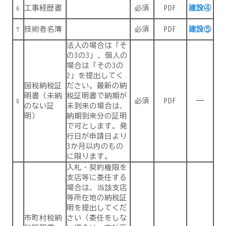
工事経歴書
必須
PDF
建設④
6
技術者名簿
必須
PDF
建設⑤
7
法人の場合は「そ
の3の3」、個人の
場合は「その3の
2」を提出してく
国税納税証
ださい。最新の納
明書（未納
税証明書で納期が
必須
PDF
―
8
のない証
未到来の場合は、
明）
納期到来分の証明
で可とします。発
行日が申請日より
3か月以内のもの
に限ります。
入札・契約権限を
支店等に委任する
場合は、当該支店
等所在地の納税証
明を提出してくだ
市町村税納
さい（委任をしな