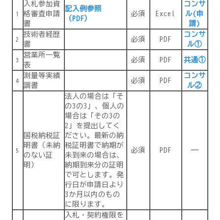
入札参加資
コンサ
記入例参照
格審査申請
必須
Excel
ル(申
1
（PDF）
書
請)
技術者経歴
コンサ
必須
PDF
2
書
ル①
営業所一覧
必須
PDF
共通①
3
表
測量等実績
コンサ
必須
PDF
4
調書
ル②
法人の場合は「そ
の3の3」、個人の
場合は「その3の
2」を提出してく
国税納税証
ださい。最新の納
明書（未納
税証明書で納期が
必須
PDF
―
5
のない証
未到来の場合は、
明）
納期到来分の証明
で可とします。発
行日が申請日より
3か月以内のもの
に限ります。
入札・契約権限を