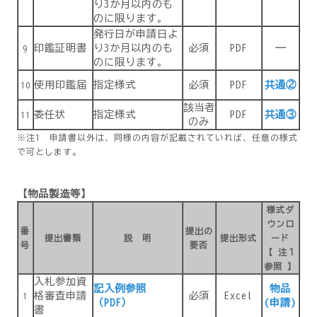
り3か月以内のも
のに限ります。
発行日が申請日よ
印鑑証明書
り3か月以内のも
必須
PDF
―
9
のに限ります。
使用印鑑届
指定様式
必須
PDF
共通②
10
該当者
委任状
指定様式
PDF
共通③
11
のみ
※注1 申請書以外は、同様の内容が記載されていれば、任意の様式
で可とします。
【物品製造等】
様式ダ
ウンロ
番
提出の
提出書類
説 明
提出形式
ード
号
要否
【 注１
参照 】
入札参加資
記入例参照
物品
格審査申請
必須
Excel
1
（PDF）
(申請)
書