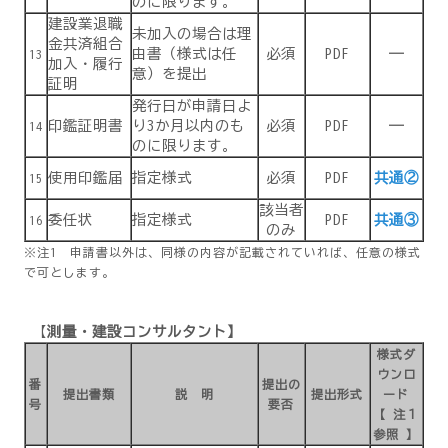
のに限ります。
建設業退職
未加入の場合は理
金共済組合
由書（様式は任
必須
PDF
―
13
加入・履行
意）を提出
証明
発行日が申請日よ
印鑑証明書
り3か月以内のも
必須
PDF
―
14
のに限ります。
使用印鑑届
指定様式
必須
PDF
共通②
15
該当者
委任状
指定様式
PDF
共通③
16
のみ
※注1 申請書以外は、同様の内容が記載されていれば、任意の様式
で可とします。
【
測量・建設コンサルタント】
様式ダ
ウンロ
番
提出の
提出書類
説 明
提出形式
ード
号
要否
【 注１
参照 】