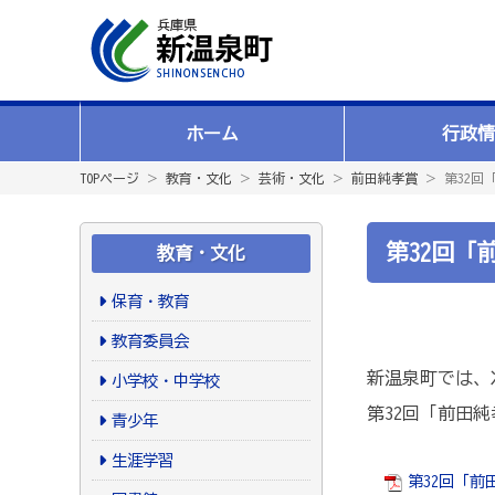
ホーム
行政情
TOPページ
＞
教育・文化
＞
芸術・文化
＞
前田純孝賞
＞ 第32回
第32回
教育・文化
保育・教育
教育委員会
新温泉町では、
小学校・中学校
第32回「前田
青少年
生涯学習
第32回「前