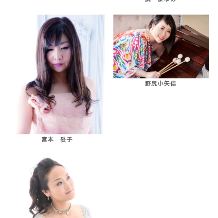
野尻小矢佳
宮本 妥子