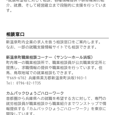
-就農希望者に対して相談、各種情報提供や研修機関の紹
介、就農、そして経営確立まで段階的に支援を行っていま
す。
相談窓口
新温泉町内企業の求人を扱う相談窓口をご案内します。
なお、一部の就職支援情報サイトでも相談できます。
新温泉町職業相談コーナー（サンシーホール浜坂）
町内唯一の職業相談所で、職業相談員が公共職業安定所と
提携し、求職情報の提供や職業相談を行っています。但
馬、鳥取地域での就業相談もできます。
〒669-6702 兵庫県美方郡新温泉町浜坂1903-1
Tel: 0796-82-1735
カムバックひょうごハローワーク
首都圏から兵庫県への就職を希望する方に対して、専門の
就労相談員が職業相談から職業紹介までワンストップで情
報提供する「カムバックひょうごハローワーク」を東京に
開設しています。