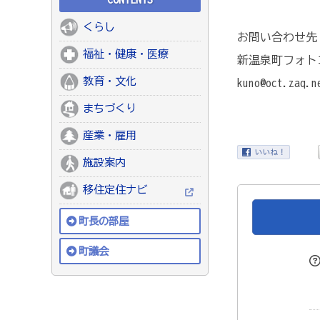
くらし
お問い合わせ先
福祉・健康・医療
新温泉町フォト
教育・文化
kuno@oct.zaq.n
まちづくり
産業・雇用
施設案内
移住定住ナビ
町長の部屋
町議会