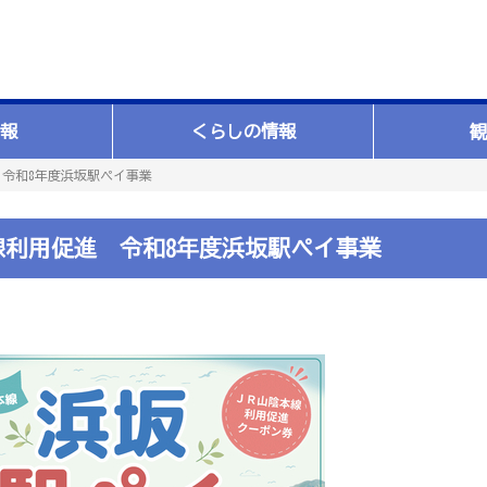
報
くらしの情報
観
 令和8年度浜坂駅ペイ事業
線利用促進 令和8年度浜坂駅ペイ事業