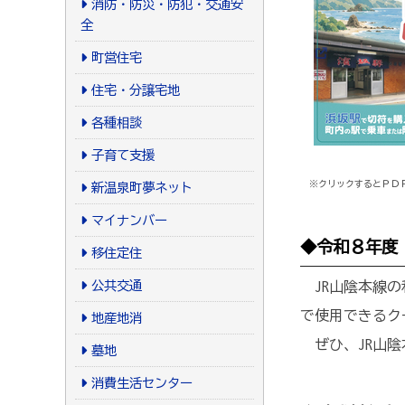
消防・防災・防犯・交通安
全
町営住宅
住宅・分譲宅地
各種相談
子育て支援
※クリックするとＰＤ
新温泉町夢ネット
マイナンバー
◆令和８年度
移住定住
公共交通
JR山陰本線の
で使用できるク
地産地消
ぜひ、JR山陰
墓地
消費生活センター