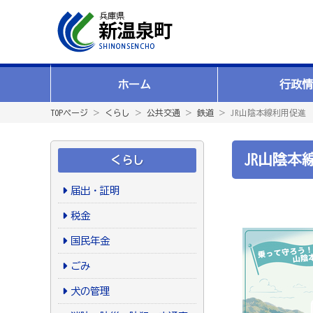
ホーム
行政情
TOPページ
＞
くらし
＞
公共交通
＞
鉄道
＞ JR山陰本線利用促進
JR山陰本
くらし
届出・証明
税金
国民年金
ごみ
犬の管理