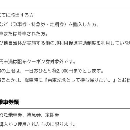
てに該当する方
など（乗車券・特急券・定期券）を購入した方。
車または降車された方。
び他自治体が実施する他のJR利用促進補助制度を利用していな
00円未満は配布クーポン券対象外です。
布の上限は、一日おひとり様2,000円までとします。
るときは、降車時に『乗車記念として持ち帰りたい。』とお
乗車券類
れた乗車券、特急券、定期券
購入かつ使用されたものに限ります。