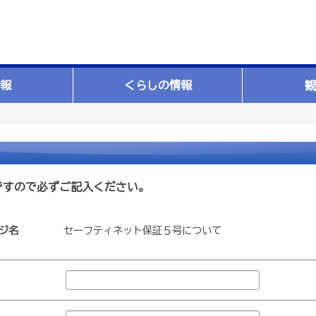
報
くらしの情報
観
ですので必ずご記入ください。
ジ名
セーフティネット保証５号について