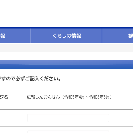
報
くらしの情報
観
ですので必ずご記入ください。
ジ名
広報しんおんせん（令和5年4月～令和6年3月）