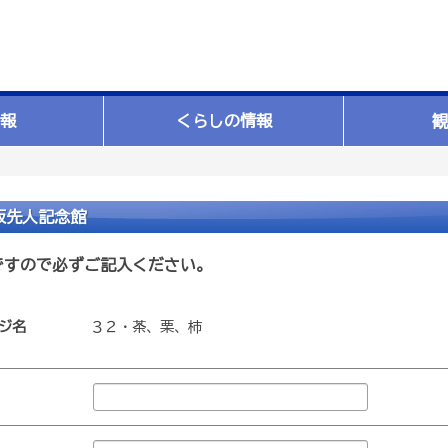
報
くらしの情報
観
坂先人記念館
ですので必ずご記入ください。
ジ名
３２・茶、栗、柿