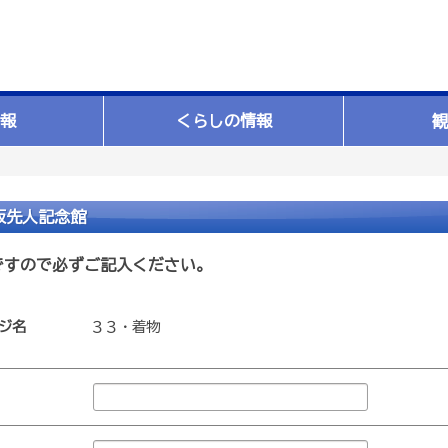
報
くらしの情報
観
坂先人記念館
ですので必ずご記入ください。
ジ名
３３・着物