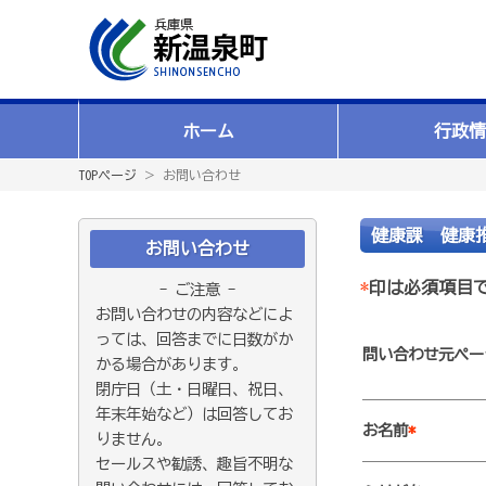
ホーム
行政情
TOPページ
＞ お問い合わせ
健康課 健康
お問い合わせ
*
印は必須項目
- ご注意 -
お問い合わせの内容などによ
っては、回答までに日数がか
問い合わせ元ペー
かる場合があります。
閉庁日（土・日曜日、祝日、
年末年始など）は回答してお
お名前
*
りません。
セールスや勧誘、趣旨不明な