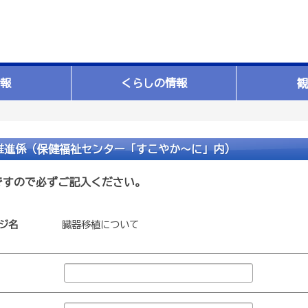
報
くらしの情報
観
推進係（保健福祉センター「すこやか～に」内）
ですので必ずご記入ください。
ジ名
臓器移植について